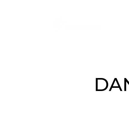
O N
DA