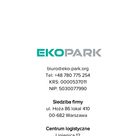
biuro@eko-park.org
Tel: +48 780 775 254
​KRS: 0000537011
NIP: 5030077990
Siedziba firmy
ul. Hoża 86 lokal 410
00-682 Warszawa
Centrum logistyczne
Lipienica 12