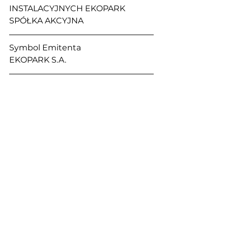
INSTALACYJNYCH EKOPARK 
SPÓŁKA AKCYJNA
Symbol Emitenta                                 
EKOPARK S.A. 
Tytuł                                                       
Ogłoszenie o zwołaniu 
Zwyczajnego Walnego 
Zgromadzenia na dzień 03 
października 2022 r. 
wraz z projektami uchwał
Sektor                                                    
Usługi inne (uin)