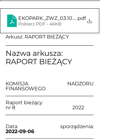
EKOPARK_ZWZ_03.10.2022_informacja_o_liczbie_
.pdf
Pobierz PDF • 46KB
Arkusz: RAPORT BIEŻĄCY
Nazwa arkusza: 
RAPORT BIEŻĄCY
KOMISJA NADZORU 
FINANSOWEGO
Raport bieżący                                     
nr 8                                              2022
Data sporządzenia:                            
2022-09-06