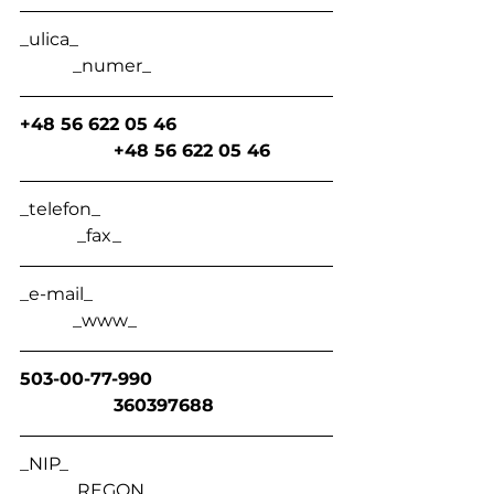
_ulica_                                                         
            _numer_
+48 56 622 05 46                            
                 +48 56 622 05 46
_telefon_                                                    
             _fax_
_e-mail_                                                      
            _www_
503-00-77-990                                
                 360397688
_NIP_                                                            
           _REGON_