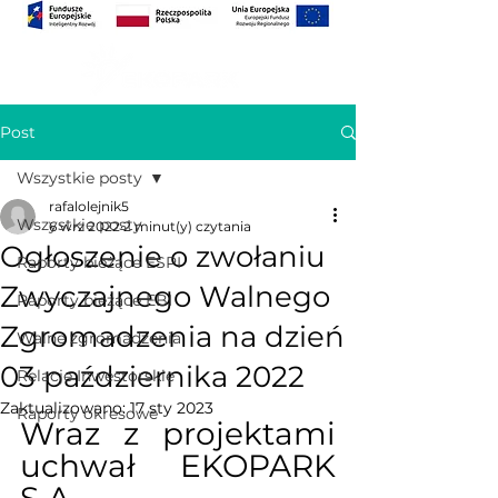
Post
Wszystkie posty
rafalolejnik5
Wszystkie posty
6 wrz 2022
2 minut(y) czytania
Ogłoszenie o zwołaniu
Raporty bieżące ESPI
Zwyczajnego Walnego
Raporty bieżące EBI
Zgromadzenia na dzień
Walne zgromadzenia
03 października 2022
Relacje Inwestorskie
Zaktualizowano:
17 sty 2023
Raporty okresowe
Wraz z projektami 
uchwał EKOPARK 