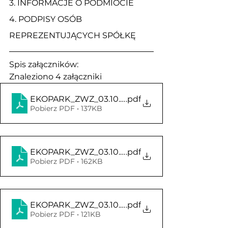
3. 
INFORMACJE O PODMIOCIE
4. 
PODPISY OSÓB 
REPREZENTUJĄCYCH SPÓŁKĘ
Spis załączników:
Znaleziono 4 załączniki
EKOPARK_ZWZ_03.10.2022_ogloszenie_o_zwolan
.pdf
Pobierz PDF • 137KB
EKOPARK_ZWZ_03.10.2022_Projekty_Uchwal
.pdf
Pobierz PDF • 162KB
EKOPARK_ZWZ_03.10.2022_FORMULARZ_DO
.pdf
Pobierz PDF • 121KB