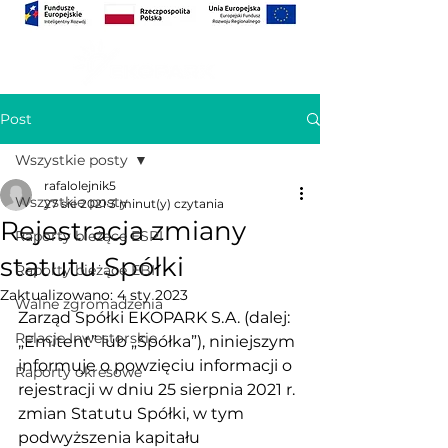
Post
Wszystkie posty
rafalolejnik5
Wszystkie posty
27 sie 2021
3 minut(y) czytania
Rejestracja zmiany
Raporty bieżące ESPI
statutu Spółki
Raporty bieżące EBI
Zaktualizowano:
4 sty 2023
Walne zgromadzenia
Zarząd Spółki EKOPARK S.A. (dalej: 
Relacje Inwestorskie
„Emitent” lub „Spółka”), niniejszym 
informuje o powzięciu informacji o 
Raporty okresowe
rejestracji w dniu 25 sierpnia 2021 r. 
zmian Statutu Spółki, w tym 
podwyższenia kapitału 