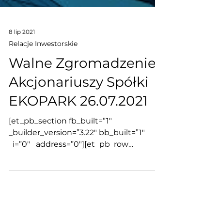
8 lip 2021
Relacje Inwestorskie
Walne Zgromadzenie
Akcjonariuszy Spółki
EKOPARK 26.07.2021
[et_pb_section fb_built=”1″
_builder_version=”3.22″ bb_built=”1″
_i=”0″ _address=”0″][et_pb_row
column_structure=”1_2,1_2″...