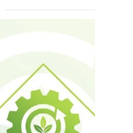
Polska Nagroda
Inteligentnego
Rozwoju 2019
Mamy ogromny zaszczyt poinformować
Państwa, że Przedsiębiorstwo Robót
Instalacyjnych Ekopark S.A. otrzymał
kolejną nominację. Tym razem...