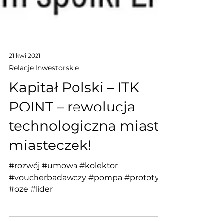
21 kwi 2021
Relacje Inwestorskie
Kapitał Polski – ITK
POINT – rewolucja
technologiczna miast i
miasteczek!
#rozwój #umowa #kolektor
#voucherbadawczy #pompa #prototyp