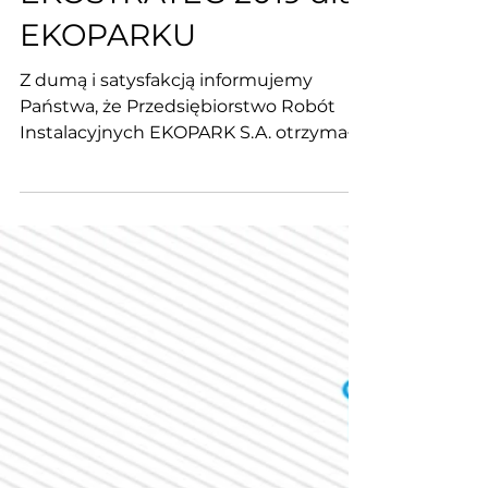
25 paź 2019
Relacje Inwestorskie
Nagroda
EKOSTRATEG 2019 dla
EKOPARKU
Z dumą i satysfakcją informujemy
Państwa, że Przedsiębiorstwo Robót
Instalacyjnych EKOPARK S.A. otrzymało
nagrodę i tytuł EKOSTRATEG 2019...