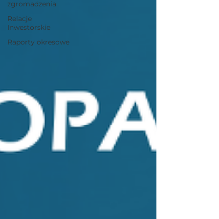
zgromadzenia
Relacje
Inwestorskie
Raporty okresowe