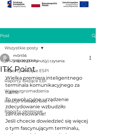
Post
Wszystkie posty
m0rt56
Wszystkie posty
11 lip 2023
1 minut(y) czytania
ITK Point
Raporty bieżące ESPI
Wielka premiera inteligentnego 
Raporty bieżące EBI
terminala komunikacyjnego za 
Walne zgromadzenia
nami! 
To rewolucyjne urządzenie 
Relacje Inwestorskie
zdecydowanie wzbudziło 
Raporty okresowe
zainteresowanie!
Jeśli chcecie dowiedzieć się więcej 
o tym fascynującym terminalu, 