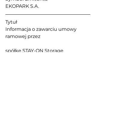
EKOPARK S.A. 
Tytuł                                                        
Informacja o zawarciu umowy 
ramowej przez 
spółkę STAY-ON Storage 
Engineering sp. z.o.o. z 
Largo Clean Energy Limited z 
siedzibą w USA o 
przedstawicielstwie na Europę 
Środkową i 
Wschodnią.
Sektor                                                    