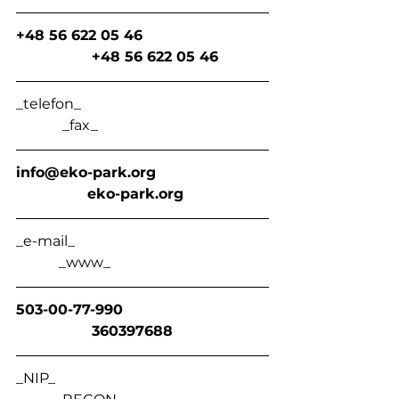
+48 56 622 05 46                            
                 +48 56 622 05 46
_telefon_                                                    
             _fax_
info@eko-park.org
                eko-park.org
_e-mail_                                                      
            _www_
503-00-77-990                                
                 360397688
_NIP_                                                            