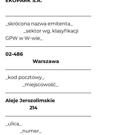
EKOPARK S.A.                                
_skrócona nazwa emitenta_               
               _sektor wg. klasyfikacji 
GPW w W-wie_
02-486                                             
                  Warszawa
_kod pocztowy_                                      
              _miejscowość_
Aleje Jerozolimskie                        
                214
_ulica_                                                         
            _numer_