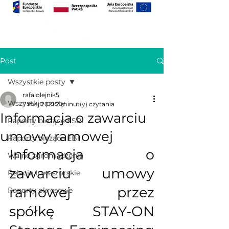
Post
Wszystkie posty
rafalolejnik5
Wszystkie posty
7 maj 2021
2 minut(y) czytania
Informacja o zawarciu
Raporty bieżące ESPI
umowy ramowej
Raporty bieżące EBI
Informacja o 
Walne zgromadzenia
zawarciu umowy 
Relacje Inwestorskie
ramowej przez 
Raporty okresowe
spółkę STAY-ON 