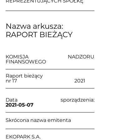
REPREZENTUJĄCYCH SPÓŁKĘ
Nazwa arkusza: 
RAPORT BIEŻĄCY
KOMISJA NADZORU 
FINANSOWEGO
Raport bieżący                                     
nr 17                                              2021
Data sporządzenia:                            
2021-05-07
Skrócona nazwa emitenta
EKOPARK S.A.