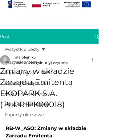
Post
Wszystkie posty
rafalolejnik5
Wszystkie posty
7 paź 2021
2 minut(y) czytania
Zmiany w składzie
Raporty bieżące ESPI
Zarządu Emitenta
Raporty bieżące EBI
EKOPARK S.A.
Walne zgromadzenia
(PLPRIPK00018)
Relacje Inwestorskie
Raporty okresowe
RB-W_ASO: Zmiany w składzie 
Zarządu Emitenta