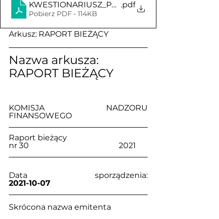
KWESTIONARIUSZ_PREZES
.pdf
Pobierz PDF • 114KB
Arkusz: RAPORT BIEŻĄCY
Nazwa arkusza: 
RAPORT BIEŻĄCY
KOMISJA NADZORU 
FINANSOWEGO
Raport bieżący                                     
nr 30                                              2021
Data sporządzenia:                            
2021-10-07
Skrócona nazwa emitenta