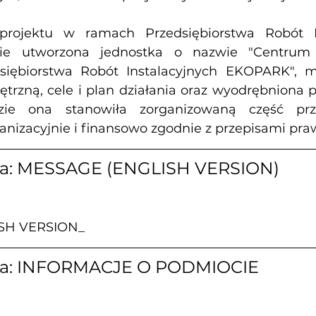
i projektu w ramach Przedsiębiorstwa Robót In
ie utworzona jednostka o nazwie "Centrum
iębiorstwa Robót Instalacyjnych EKOPARK", m
trzną, cele i plan działania oraz wyodrębniona
ie ona stanowiła zorganizowaną część przed
nizacyjnie i finansowo zgodnie z przepisami pra
za: MESSAGE (ENGLISH VERSION)
SH VERSION_
za: INFORMACJE O PODMIOCIE