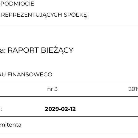
 PODMIOCIE
 REPREZENTUJĄCYCH SPÓŁKĘ
za: RAPORT BIEŻĄCY
RU FINANSOWEGO
                        nr 3                                              20
                      
2029-02-12
mitenta