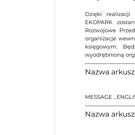
Dzięki realizacj
EKOPARK zostan
Rozwojowe Przeds
organizacje wewnę
księgowym. Będz
wyodrębnioną orga
Nazwa arkus
MESSAGE _ENGLI
Nazwa arkus