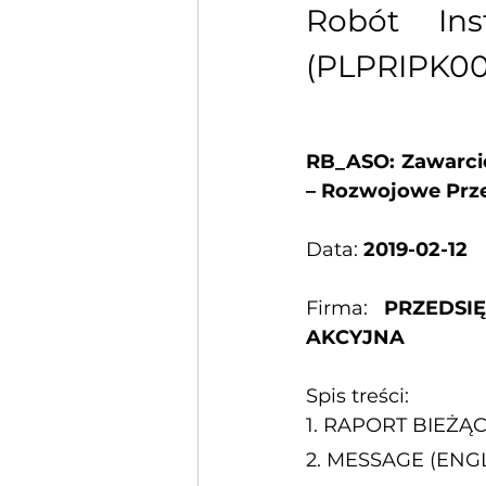
Robót Ins
(PLPRIPK00
RB_ASO: Zawarci
– Rozwojowe Prz
Data: 
2019-02-12
Firma: 
PRZEDSI
AKCYJNA
Spis treści:
1. 
RAPORT BIEŻĄ
2. 
MESSAGE (ENGL