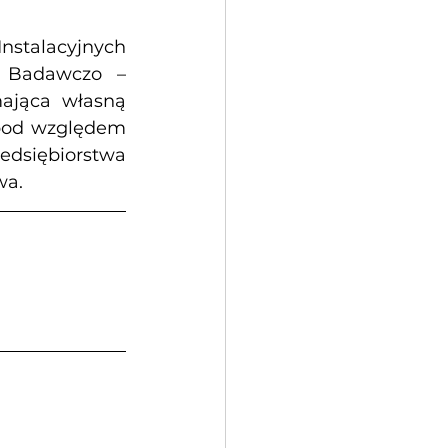
stalacyjnych 
 Badawczo – 
ająca własną 
 pod względem 
siębiorstwa 
wa.