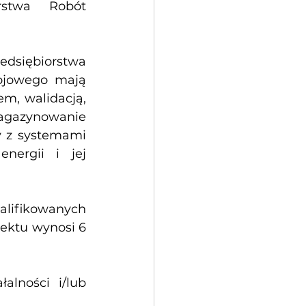
stwa Robót 
dsiębiorstwa 
jowego mają 
, walidacją, 
gazynowanie 
y z systemami 
ergii i jej 
alifikowanych 
ektu wynosi 6 
lności i/lub 