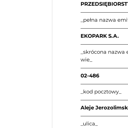
PRZEDSIĘBIORS
_pełna nazwa emi
EKOPARK S.A.            
_skrócona nazwa emit
wie_
02-486                    
_kod pocztowy_          
Aleje Jerozolimskie     
_ulica_                     