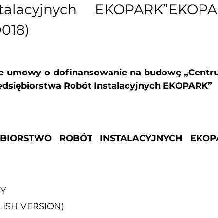
talacyjnych EKOPARK”
EKOPA
018)
e umowy o dofinansowanie na budowę „Centr
edsiębiorstwa Robót Instalacyjnych EKOPARK”
ĘBIORSTWO ROBÓT INSTALACYJNYCH EKOP
CY
ISH VERSION)