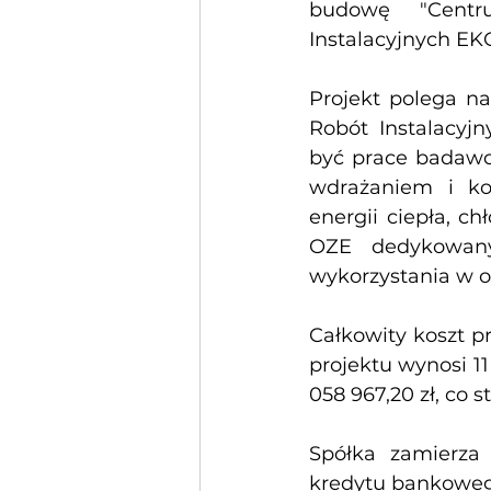
budowę "Centr
Instalacyjnych E
Projekt polega n
Robót Instalacy
być prace badawc
wdrażaniem i ko
energii ciepła, c
OZE dedykowany
wykorzystania w o
Całkowity koszt p
projektu wynosi 11
058 967,20 zł, co 
Spółka zamierza 
kredytu bankowego