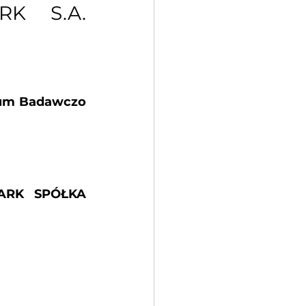
RK S.A. 
um Badawczo 
ARK SPÓŁKA 