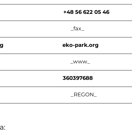
                                      +48 56 622 05 46
                                             _fax_
rg
eko-park.org
                                               _www_
                                      360397688
                                                 _REGON_
: 