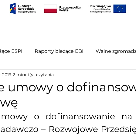
S
PROJEKTY
RELACJE INWESTORSKIE
KONT
żące ESPI
Raporty bieżące EBI
Walne zgromadz
t 2019
2 minut(y) czytania
porty okresowe
e umowy o dofinanso
owę
umowy o dofinansowanie na
adawczo – Rozwojowe Przedsię