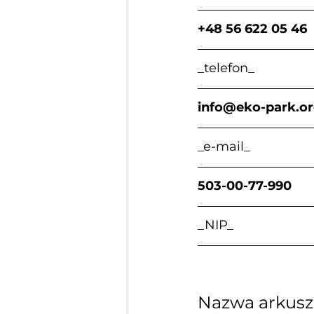
+48 56 622 05 46       
_telefon_                    
info@eko-park.o
_e-mail_                   
503-00-77-990           
_NIP_                      
Nazwa arkusza