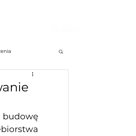
AKT
Więcej
enia
wanie
 budowę 
biorstwa 