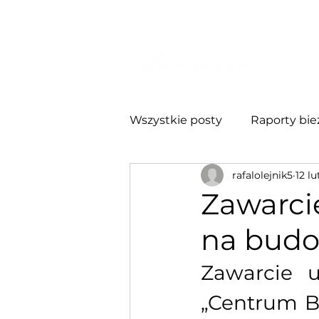
O NA
Wszystkie posty
Raporty bie
rafalolejnik5
12 lu
Relacje Inwestorskie
Ra
Zawarci
na bud
Zawarcie 
„Centrum B