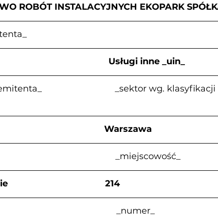
TWO ROBÓT INSTALACYJNYCH EKOPARK SPÓŁK
tenta_
                                       Usługi inne _uin_
enta_                              _sektor wg. klasyfik
                                           Warszawa
                                          _miejscowość_
                                   214
                                                _numer_