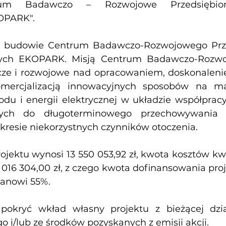
um Badawczo – Rozwojowe Przedsiębior
KOPARK".
a budowie Centrum Badawczo-Rozwojowego Prze
jnych EKOPARK. Misją Centrum Badawczo-Rozwo
ze i rozwojowe nad opracowaniem, doskonaleniem
mercjalizacją innowacyjnych sposobów na ma
hłodu i energii elektrycznej w układzie współprac
ch do długoterminowego przechowywania en
kresie niekorzystnych czynników otoczenia.
rojektu wynosi 13 550 053,92 zł, kwota kosztów kw
 016 304,00 zł, z czego kwota dofinansowania proj
stanowi 55%.
pokryć wkład własny projektu z bieżącej działa
 i/lub ze środków pozyskanych z emisji akcji.