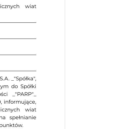
cznych wiat 
A. _"Spółka", 
zym do Spółki 
ści _"PARP"_ 
 informujące, 
cznych wiat 
a spełnianie 
 punktów.