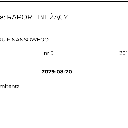
za: RAPORT BIEŻĄCY
RU FINANSOWEGO
                        nr 9                                              20
                      
2029-08-20
mitenta