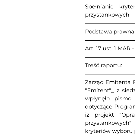
Spełnianie kryt
przystankowych
Podstawa prawna
Art. 17 ust. 1 MAR 
Treść raportu:
Zarząd Emitenta P
"Emitent"_ z sied
wpłynęło pismo 
dotyczące Program
iż projekt "Opr
przystankowych"
kryteriów wyboru 