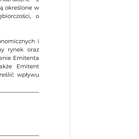
ą określone w 
orczości, o 
onomicznych i 
y rynek oraz 
enie Emitenta 
akże Emitent 
reślić wpływu 