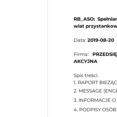
RB_ASO: Spełnia
wiat przystanko
Data: 
2019-08-20
Firma: 
PRZEDSI
AKCYJNA
Spis treści:
1. 
RAPORT BIEŻĄ
2. 
MESSAGE (ENGL
3. 
INFORMACJE O
4. 
PODPISY OSÓB