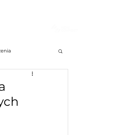
AKT
Więcej
enia
a
ych