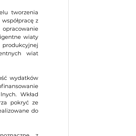
lu tworzenia 
 współpracę z 
 opracowanie 
gentne wiaty 
produkcyjnej 
entnych wiat 
ość wydatków 
finansowanie 
lnych. Wkład 
za pokryć ze 
alizowane do 
noznaczne z 