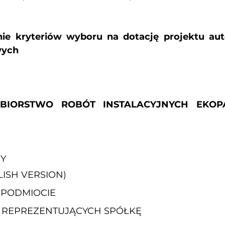
nie kryteriów wyboru na dotację projektu au
wych
ĘBIORSTWO ROBÓT INSTALACYJNYCH EKOP
CY
ISH VERSION)
 PODMIOCIE
 REPREZENTUJĄCYCH SPÓŁKĘ