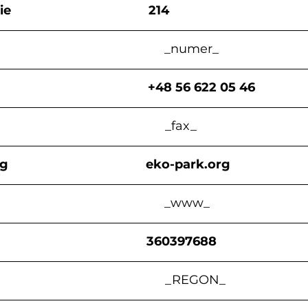
                                   214
                                                _numer_
                                      +48 56 622 05 46
                                             _fax_
rg
eko-park.org
                                               _www_
                                      360397688
                                                 _REGON_