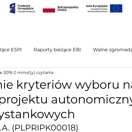
S
PROJEKTY
RELACJE INWESTORSKIE
KONT
żące ESPI
Raporty bieżące EBI
Walne zgromadz
ie 2019
2 minut(y) czytania
porty okresowe
nie kryteriów wyboru n
 projektu autonomiczn
zystankowych
A. (PLPRIPK00018)