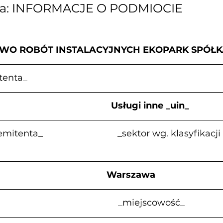
za: INFORMACJE O PODMIOCIE
TWO ROBÓT INSTALACYJNYCH EKOPARK SPÓŁK
tenta_
                                       Usługi inne _uin_
enta_                              _sektor wg. klasyfik
                                           Warszawa
                                          _miejscowość_