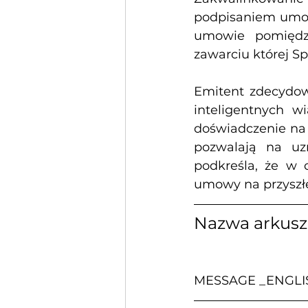
podpisaniem umowy
umowie pomiędzy
zawarciu której 
Emitent zdecydowa
inteligentnych w
doświadczenie na 
pozwalają na uz
podkreśla, że w c
umowy na przyszłe
Nazwa arkus
MESSAGE _ENGLI