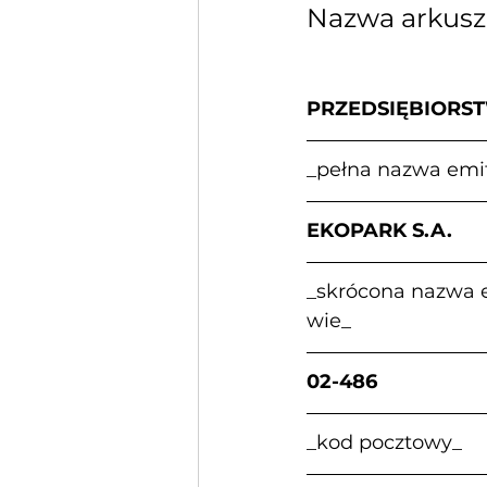
Nazwa arkus
PRZEDSIĘBIORS
_pełna nazwa emi
EKOPARK S.A.            
_skrócona nazwa emit
wie_
02-486                    
_kod pocztowy_          