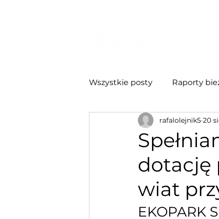
O NA
Wszystkie posty
Raporty bie
rafalolejnik5
20 s
Relacje Inwestorskie
Ra
Spełnia
dotację
wiat pr
EKOPARK S.