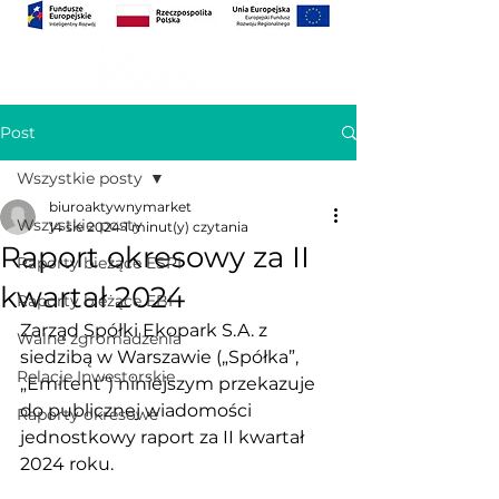
Post
Wszystkie posty
biuroaktywnymarket
Wszystkie posty
14 sie 2024
1 minut(y) czytania
Raport okresowy za II
Raporty bieżące ESPI
kwartał 2024
Raporty bieżące EBI
Zarząd Spółki Ekopark S.A. z 
Walne zgromadzenia
siedzibą w Warszawie („Spółka”, 
Relacje Inwestorskie
„Emitent”) niniejszym przekazuje 
do publicznej wiadomości 
Raporty okresowe
jednostkowy raport za II kwartał 
2024 roku.