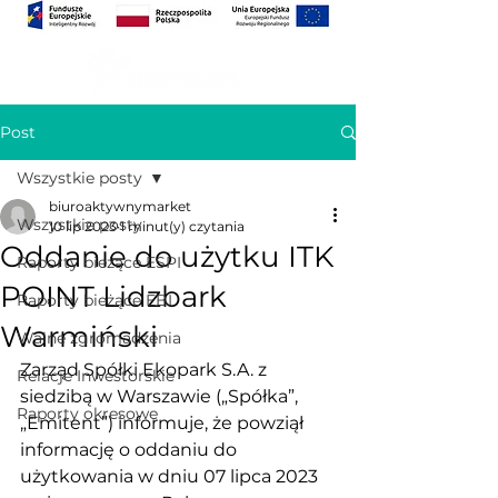
Post
Wszystkie posty
biuroaktywnymarket
Wszystkie posty
10 lip 2023
1 minut(y) czytania
Oddanie do użytku ITK
Raporty bieżące ESPI
POINT Lidzbark
Raporty bieżące EBI
Warmiński
Walne zgromadzenia
Zarząd Spółki Ekopark S.A. z 
Relacje Inwestorskie
siedzibą w Warszawie („Spółka”, 
Raporty okresowe
„Emitent”) informuje, że powziął 
informację o oddaniu do 
użytkowania w dniu 07 lipca 2023 