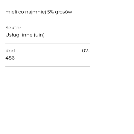
mieli co najmniej 5% głosów
Sektor                                                    
Usługi inne (uin)
Kod                                                        02-
486
Miasto                                                   
Warszawa
Ulica                                                      
Aleje Jerozolimskie
Nr                                                          214