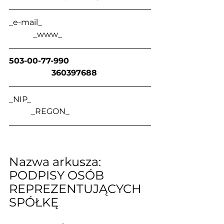
_e-mail_                                                      
            _www_
503-00-77-990                                
                 360397688
_NIP_                                                            
           _REGON_
Nazwa arkusza: 
PODPISY OSÓB 
REPREZENTUJĄCYCH 
SPÓŁKĘ