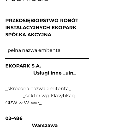
PRZEDSIĘBIORSTWO ROBÓT 
INSTALACYJNYCH EKOPARK 
SPÓŁKA AKCYJNA
_pełna nazwa emitenta_
EKOPARK S.A.                                
                   Usługi inne _uin_
_skrócona nazwa emitenta_               
               _sektor wg. klasyfikacji 
GPW w W-wie_
02-486                                             
                  Warszawa