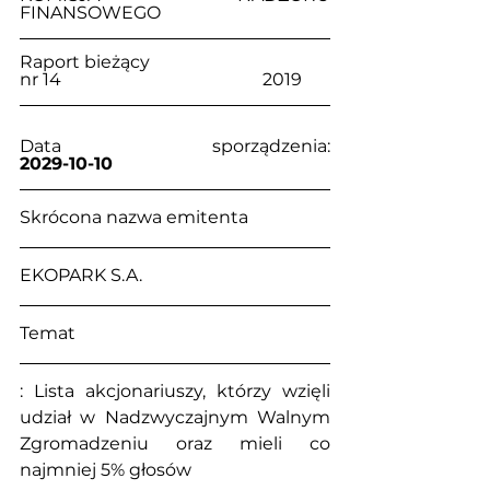
FINANSOWEGO
Raport bieżący                                     
nr 14                                              2019
Data sporządzenia:                            
2029-10-10
Skrócona nazwa emitenta
EKOPARK S.A.
Temat
: Lista akcjonariuszy, którzy wzięli 
udział w Nadzwyczajnym Walnym 
Zgromadzeniu oraz mieli co 
najmniej 5% głosów