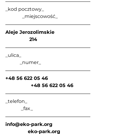
_kod pocztowy_                                      
              _miejscowość_
Aleje Jerozolimskie                        
                214
_ulica_                                                         
            _numer_
+48 56 622 05 46                            
                 +48 56 622 05 46
_telefon_                                                    
             _fax_
info@eko-park.org
eko-park.org