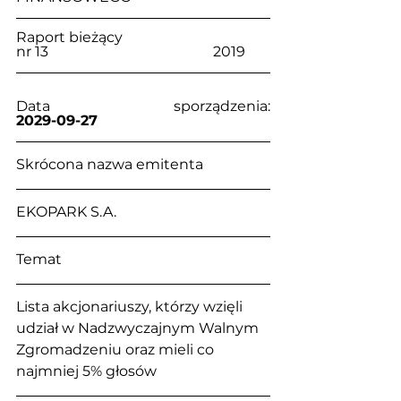
Raport bieżący                                     
nr 13                                              2019
Data sporządzenia:                            
2029-09-27
Skrócona nazwa emitenta
EKOPARK S.A.
Temat
Lista akcjonariuszy, którzy wzięli 
udział w Nadzwyczajnym Walnym 
Zgromadzeniu oraz mieli co 
najmniej 5% głosów