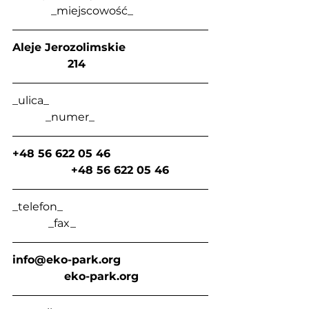
              _miejscowość_
Aleje Jerozolimskie                        
                214
_ulica_                                                         
            _numer_
+48 56 622 05 46                            
                 +48 56 622 05 46
_telefon_                                                    
             _fax_
info@eko-park.org
eko-park.org