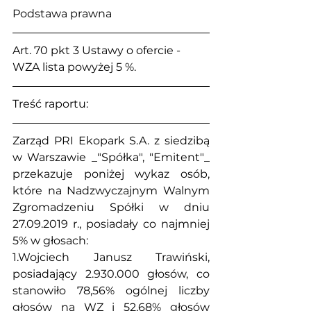
Podstawa prawna
Art. 70 pkt 3 Ustawy o ofercie - 
WZA lista powyżej 5 %.
Treść raportu:
Zarząd PRI Ekopark S.A. z siedzibą 
w Warszawie _"Spółka", "Emitent"_ 
przekazuje poniżej wykaz osób, 
które na Nadzwyczajnym Walnym 
Zgromadzeniu Spółki w dniu 
27.09.2019 r., posiadały co najmniej 
5% w głosach:
1.Wojciech Janusz Trawiński, 
posiadający 2.930.000 głosów, co 
stanowiło 78,56% ogólnej liczby 
głosów na WZ i 52,68% głosów 