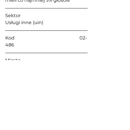
mieli co najmniej 5% głosów
Sektor                                                    
Usługi inne (uin)
Kod                                                        02-
486
Miasto                                                   
Warszawa
Ulica                                                      
Aleje Jerozolimskie
Nr                                                          214
Tel.                                                        +48 
56 622 05 46