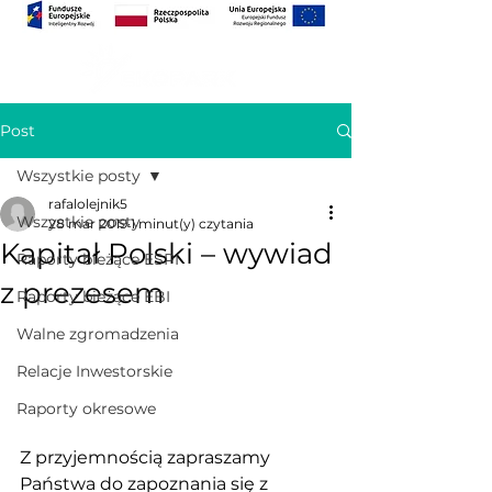
Post
Wszystkie posty
rafalolejnik5
Wszystkie posty
28 mar 2019
1 minut(y) czytania
Kapitał Polski – wywiad
Raporty bieżące ESPI
z prezesem
Raporty bieżące EBI
Walne zgromadzenia
Relacje Inwestorskie
Raporty okresowe
Z przyjemnością zapraszamy 
Państwa do zapoznania się z 