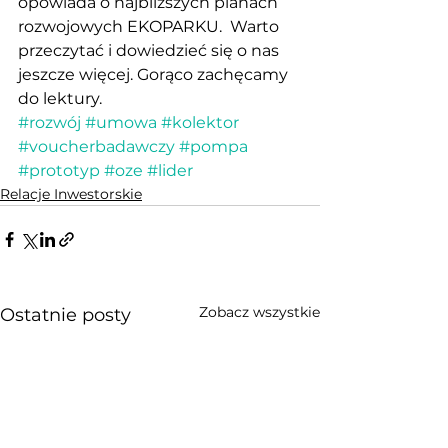
opowiada o najbliższych planach 
rozwojowych EKOPARKU.  Warto 
przeczytać i dowiedzieć się o nas 
jeszcze więcej. Gorąco zachęcamy 
do lektury.    
#rozwój
#umowa
#kolektor
#voucherbadawczy
#pompa
#prototyp
#oze
#lider
Relacje Inwestorskie
Zobacz wszystkie
Ostatnie posty