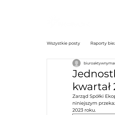
O NA
Wszystkie posty
Raporty bie
biuroaktywnyma
Relacje Inwestorskie
Ra
Jednost
kwartał
Zarząd Spółki Ekop
niniejszym przeka
2023 roku.