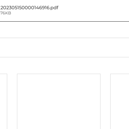
202305150000146916
.pdf
 576KB