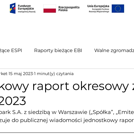
S
PROJEKTY
RELACJE INWESTORSKIE
KONT
żące ESPI
Raporty bieżące EBI
Walne zgromadz
rket
15 maj 2023
1 minut(y) czytania
porty okresowe
kowy raport okresowy z
 2023
ark S.A. z siedzibą w Warszawie („Spółka”, „Emite
zuje do publicznej wiadomości jednostkowy raport 