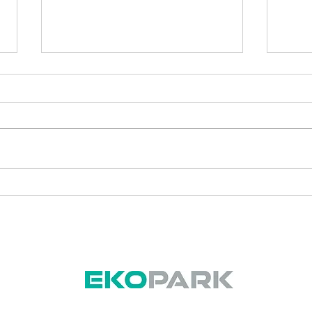
Raport okresowy Spółki za
Rapo
II kwartał 2025 r.
I kw
Zarząd EKOPARK S.A. z
Zarz
siedzibą w Warszawie (dalej:
siedz
Spółka), w załączeniu do
Spół
niniejszego komunikatu,
nini
przekazuje raport okresowy
prze
Spółki za II kwartał 2025 r.
Spółki
Podstawa prawna: § 5 ust. 1
pkt 1 Załącznika