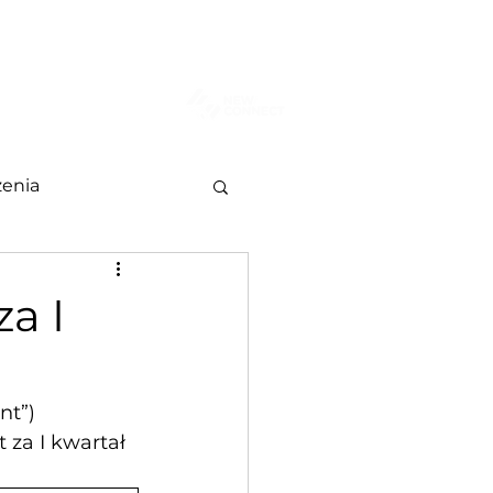
AKT
Więcej
enia
a I
nt”) 
za I kwartał 