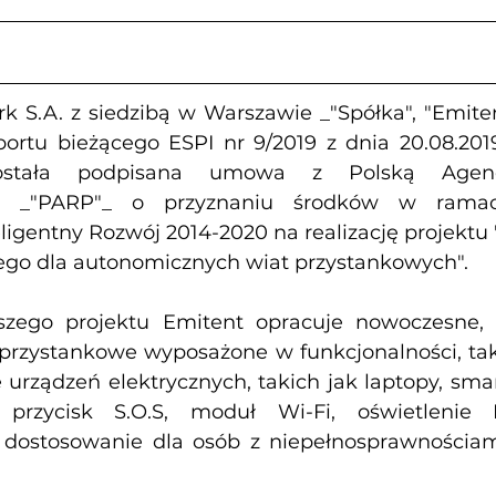
k S.A. z siedzibą w Warszawie _"Spółka", "Emiten
ortu bieżącego ESPI nr 9/2019 z dnia 20.08.2019 
została podpisana umowa z Polską Agenc
ści _"PARP"_ o przyznaniu środków w rama
ligentny Rozwój 2014-2020 na realizację projektu
ego dla autonomicznych wiat przystankowych".
zego projektu Emitent opracuje nowoczesne, 
przystankowe wyposażone w funkcjonalności, tak
urządzeń elektrycznych, takich jak laptopy, smartf
, przycisk S.O.S, moduł Wi-Fi, oświetlenie 
dostosowanie dla osób z niepełnosprawnościami 