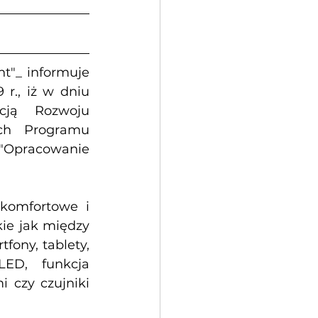
t"_ informuje 
r., iż w dniu 
ją Rozwoju 
ch Programu 
 "Opracowanie 
komfortowe i 
ie jak między 
ony, tablety, 
LED, funkcja 
czy czujniki 