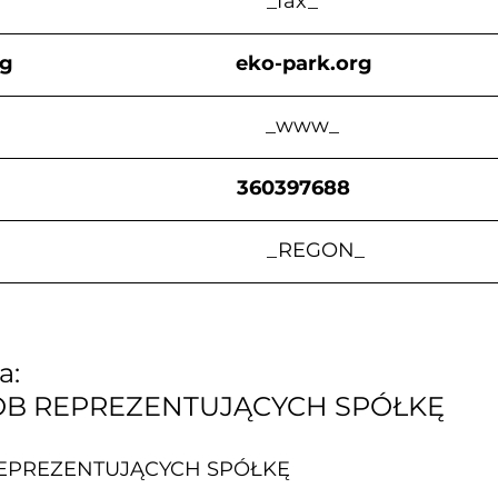
                                             _fax_
rg
eko-park.org
                                               _www_
                                      360397688
                                                 _REGON_
: 
ÓB REPREZENTUJĄCYCH SPÓŁKĘ
REPREZENTUJĄCYCH SPÓŁKĘ