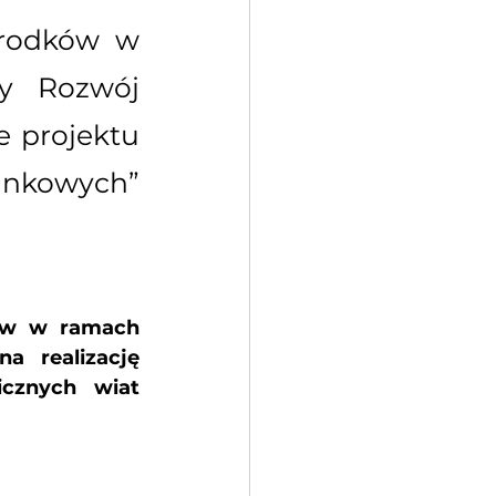
rodków w 
y Rozwój 
 projektu 
nkowych” 
ów w ramach 
 realizację 
cznych wiat 