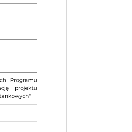
ch Programu 
ję projektu 
stankowych"