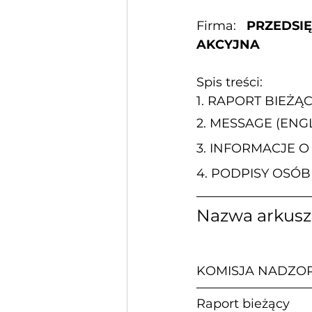
Firma: 
PRZEDSI
AKCYJNA
Spis treści:
1. 
RAPORT BIEŻĄ
2. 
MESSAGE (ENGL
3. 
INFORMACJE O
4. 
PODPISY OSÓB
Nazwa arkus
KOMISJA NADZO
Raport bieżący             