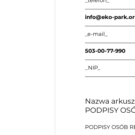
_telefon_                    
info@eko-park.o
_e-mail_                   
503-00-77-990           
_NIP_                      
Nazwa arkusza
PODPISY OS
PODPISY OSÓB 