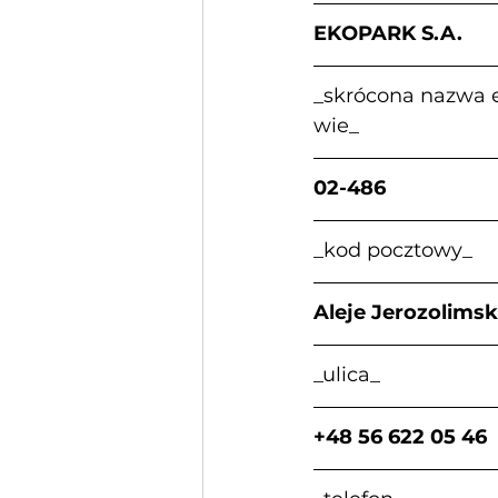
EKOPARK S.A.            
_skrócona nazwa emit
wie_
02-486                    
_kod pocztowy_          
Aleje Jerozolimskie     
_ulica_                     
+48 56 622 05 46       