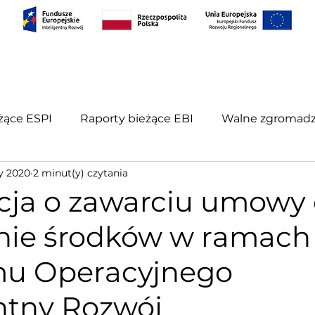
S
PROJEKTY
RELACJE INWESTORSKIE
KONT
żące ESPI
Raporty bieżące EBI
Walne zgromadz
ty 2020
2 minut(y) czytania
porty okresowe
cja o zawarciu umowy
nie środków w ramach
u Operacyjnego
entny Rozwój