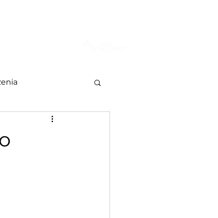
AKT
Więcej
enia
 o