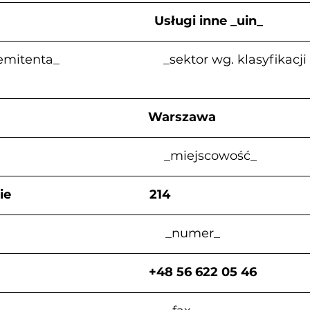
                                       Usługi inne _uin_
enta_                              _sektor wg. klasyfik
                                           Warszawa
                                          _miejscowość_
                                   214
                                                _numer_
                                      +48 56 622 05 46