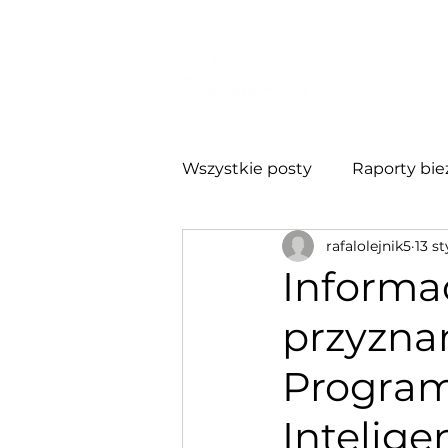
O NA
Wszystkie posty
Raporty bie
rafalolejnik5
13 s
Relacje Inwestorskie
Ra
Informa
przyzna
Program
Intelig