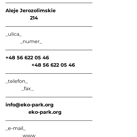
Aleje Jerozolimskie                        
                214
_ulica_                                                         
            _numer_
+48 56 622 05 46                            
                 +48 56 622 05 46
_telefon_                                                    
             _fax_
info@eko-park.org
eko-park.org
_e-mail_                                                      
            _www_