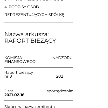
4. 
PODPISY OSÓB 
REPREZENTUJĄCYCH SPÓŁKĘ
Nazwa arkusza: 
RAPORT BIEŻĄCY
KOMISJA NADZORU 
FINANSOWEGO
Raport bieżący                                     
nr 8                                              2021
Data sporządzenia:                            
2021-02-16
Skrócona nazwa emitenta