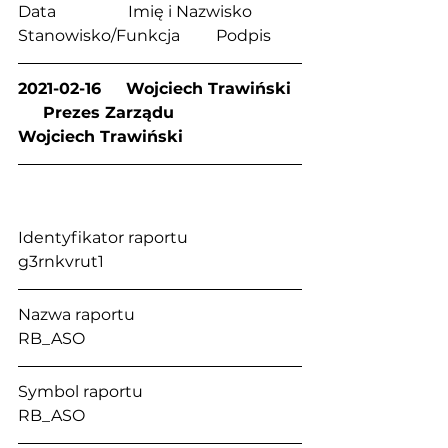
Data                  Imię i Nazwisko            
Stanowisko/Funkcja         Podpis
2021-02-16     Wojciech Trawiński  
     Prezes Zarządu            
Wojciech Trawiński
Identyfikator raportu                           
g3rnkvrut1
Nazwa raportu                                      
RB_ASO
Symbol raportu                                     
RB_ASO