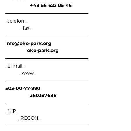
                 +48 56 622 05 46
_telefon_                                                    
             _fax_
info@eko-park.org
eko-park.org
_e-mail_                                                      
            _www_
503-00-77-990                                
                 360397688
_NIP_                                                            
           _REGON_