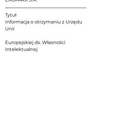
Tytuł                                                       
Informacja o otrzymaniu z Urzędu 
Unii 
Europejskiej ds. Własności 
Intelektualnej 
świadectwa rejestracji 3-ech 
wzorów 
wspólnotowych Inteligentnego 
Terminalu 
Komunikacyjnego
Sektor                                                    
Usługi inne (uin)