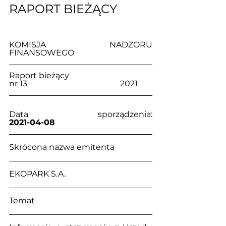
RAPORT BIEŻĄCY
KOMISJA NADZORU 
FINANSOWEGO
Raport bieżący                                     
nr 13                                              2021
Data sporządzenia:                            
2021-04-08
Skrócona nazwa emitenta
EKOPARK S.A.
Temat