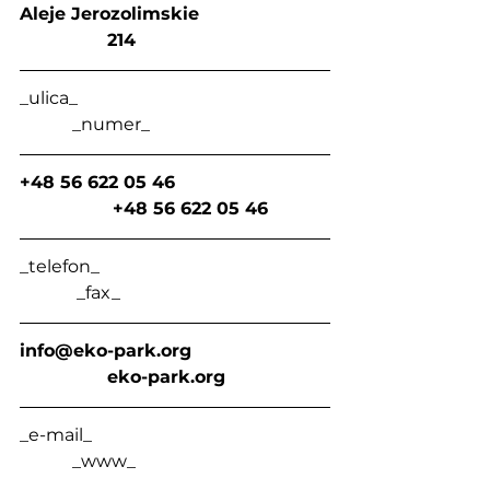
Aleje Jerozolimskie                        
                214
_ulica_                                                         
            _numer_
+48 56 622 05 46                            
                 +48 56 622 05 46
_telefon_                                                    
             _fax_
info@eko-park.org
                eko-park.org
_e-mail_                                                      
            _www_