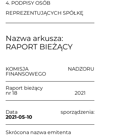
4. 
PODPISY OSÓB 
REPREZENTUJĄCYCH SPÓŁKĘ
Nazwa arkusza: 
RAPORT BIEŻĄCY
KOMISJA NADZORU 
FINANSOWEGO
Raport bieżący                                     
nr 18                                              2021
Data sporządzenia:                            
2021-05-10
Skrócona nazwa emitenta