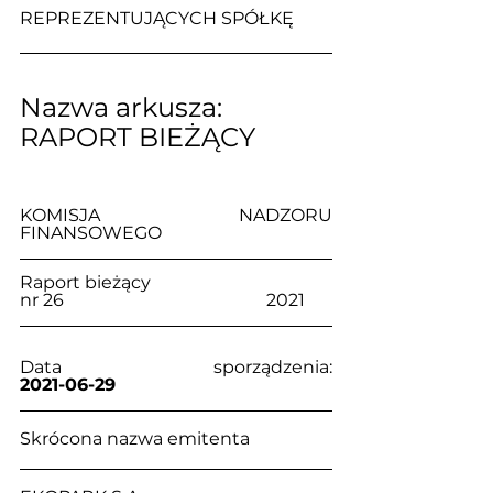
REPREZENTUJĄCYCH SPÓŁKĘ
Nazwa arkusza: 
RAPORT BIEŻĄCY
KOMISJA NADZORU 
FINANSOWEGO
Raport bieżący                                     
nr 26                                              2021
Data sporządzenia:                            
2021-06-29
Skrócona nazwa emitenta