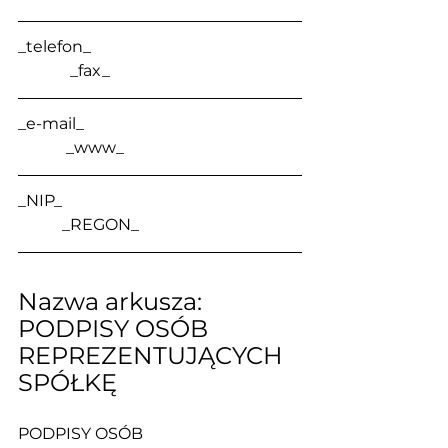
_telefon_                                                    
             _fax_
_e-mail_                                                      
            _www_
_NIP_                                                            
           _REGON_
Nazwa arkusza: 
PODPISY OSÓB 
REPREZENTUJĄCYCH 
SPÓŁKĘ
PODPISY OSÓB 