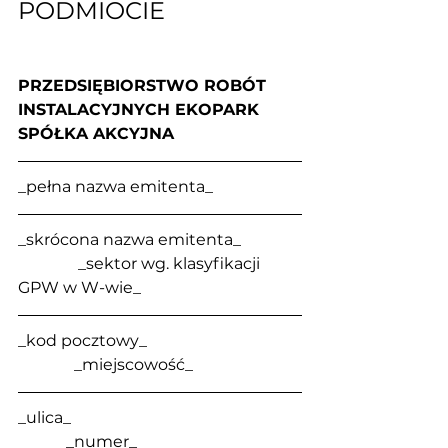
PODMIOCIE
PRZEDSIĘBIORSTWO ROBÓT 
INSTALACYJNYCH EKOPARK 
SPÓŁKA AKCYJNA
_pełna nazwa emitenta_
_skrócona nazwa emitenta_               
               _sektor wg. klasyfikacji 
GPW w W-wie_
_kod pocztowy_                                      
              _miejscowość_
_ulica_                                                         
            _numer_