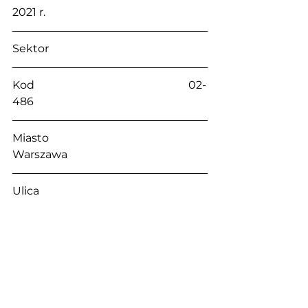
2021 r.
Sektor                                                    
Kod                                                        02-
486
Miasto                                                   
Warszawa
Ulica                                                      
Aleje Jerozolimskie
Nr                                                          214
Tel.                                                        +48 
56 622 05 46