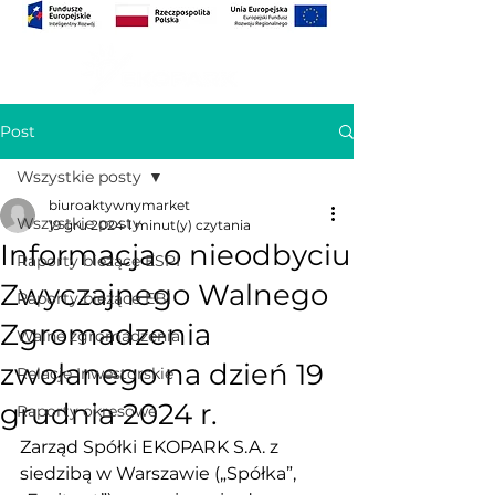
Post
Wszystkie posty
biuroaktywnymarket
Wszystkie posty
19 gru 2024
1 minut(y) czytania
Informacja o nieodbyciu
Raporty bieżące ESPI
Zwyczajnego Walnego
Raporty bieżące EBI
Zgromadzenia
Walne zgromadzenia
zwołanego na dzień 19
Relacje Inwestorskie
grudnia 2024 r.
Raporty okresowe
Zarząd Spółki EKOPARK S.A. z 
siedzibą w Warszawie („Spółka”, 