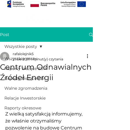
Post
Wszystkie posty
rafalolejnik5
Wszystkie posty
21 sie 2017
1 minut(y) czytania
Centrum Odnawialnych
Raporty bieżące ESPI
Źródeł Energii
Raporty bieżące EBI
Walne zgromadzenia
Relacje Inwestorskie
Raporty okresowe
Z wielką satysfakcją informujemy, 
że właśnie otrzymaliśmy 
pozwolenie na budowę Centrum 