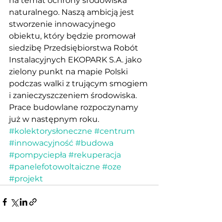
na temat ochrony środowiska 
naturalnego. Naszą ambicją jest 
stworzenie innowacyjnego 
obiektu, który będzie promował 
siedzibę Przedsiębiorstwa Robót 
Instalacyjnych EKOPARK S.A. jako 
zielony punkt na mapie Polski 
podczas walki z trującym smogiem 
i zanieczyszczeniem środowiska. 
Prace budowlane rozpoczynamy 
już w następnym roku.    
#kolektorysłoneczne
#centrum
#innowacyjność
#budowa
#pompyciepła
#rekuperacja
#panelefotowoltaiczne
#oze
#projekt