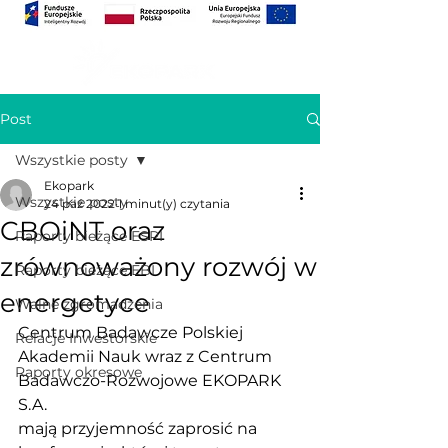
Post
Wszystkie posty
Ekopark
Wszystkie posty
24 paź 2022
1 minut(y) czytania
CBOiNT oraz
Raporty bieżące ESPI
zrównoważony rozwój w
Raporty bieżące EBI
energetyce
Walne zgromadzenia
Centrum Badawcze Polskiej 
Relacje Inwestorskie
Akademii Nauk wraz z Centrum 
Raporty okresowe
Badawczo-Rozwojowe EKOPARK 
S.A.
mają przyjemność zaprosić na 